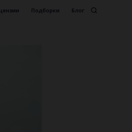
цензии
Подборки
Блог
Премиальная литература
Литературный мейнстрим
Детская литература
Русская литература
Книжные новинки