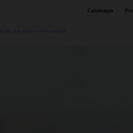
Саммари
Ре
естарт. Как прожить много жизней