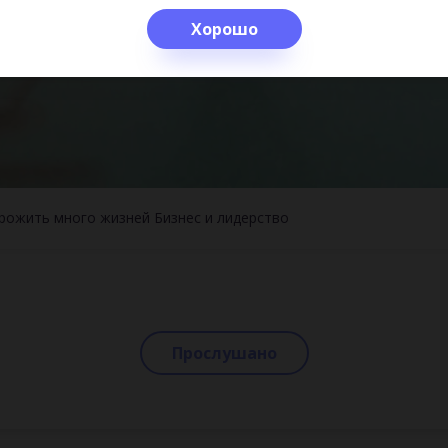
Хорошо
прожить много жизней
Бизнес и лидерство
Прослушано