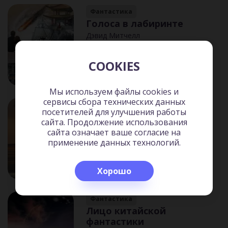
Фантастика
Голоса в лабиринте
Дэвид Митчелл
COOKIES
Мы используем файлы cookies и
сервисы сбора технических данных
Фантастика
посетителей для улучшения работы
И магия, и космос, и
сайта. Продолжение использования
любовь
сайта означает ваше согласие на
Лоис Макмастер Буджолд
применение данных технологий.
Хорошо
Фантастика
Лицо китайской
фантастики