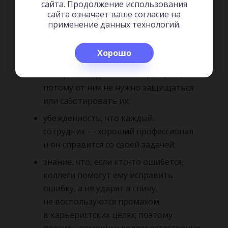
Не думайте, что «доверие» — пустой штамп,
сайта. Продолжение использования
сайта означает ваше согласие на
вроде «вечной любви». Под взаимным
применение данных технологий.
доверием в коллективе понимаются:
уверенность каждого сотрудника, что
Хорошо
действия коллег продиктованы
намерением достичь общей цели,
потому от них не нужно защищаться
или саботировать их;
убежденность, что каждый
сотрудник — хороший профессионал
и он справится со своей задачей;
знание, что, если кто-то ошибется,
коллеги помогут ему исправить
ошибку, а не ударят в спину,
не воспользуются промахом
в карьеристских целях; поэтому