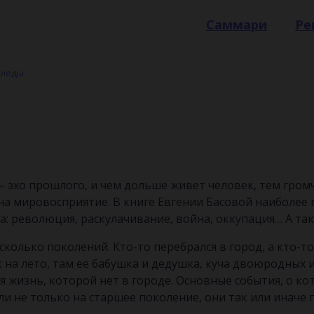
Саммари
Ре
Следы
 – эхо прошлого, и чем дольше живет человек, тем гром
 на мировосприятие. В книге Евгении Басовой наиболее 
ка: революция, раскулачивание, война, оккупация… А та
сколько поколений. Кто-то перебрался в город, а кто-т
к на лето, там ее бабушка и дедушка, куча двоюродных 
я жизнь, которой нет в городе. Основные события, о ко
и не только на старшее поколение, они так или иначе