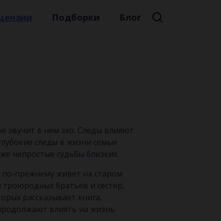
цензии
Подборки
Блог
Премиальная литература
Литературный мейнстрим
Детская литература
Русская литература
Книжные новинки
че звучит в нем эхо. Следы влияют
глубокие следы в жизни семьи
кже непростые судьбы близких.
о по-прежнему живет на старом
и троюродных братьев и сестер,
торых рассказывает книга,
 продолжают влиять на жизнь