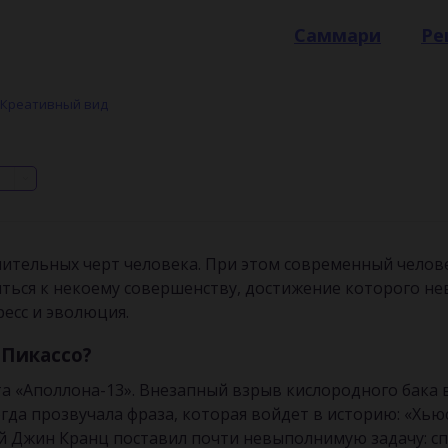
Саммари
Ре
Креативный вид
чительных черт человека. При этом современный челов
иться к некоему совершенству, достижение которого н
ресс и эволюция.
 Пикассо?
ета «Аполлона-13». Внезапный взрыв кислородного бака 
да прозвучала фраза, которая войдет в историю: «Хьюс
й Джин Кранц поставил почти невыполнимую задачу: спа