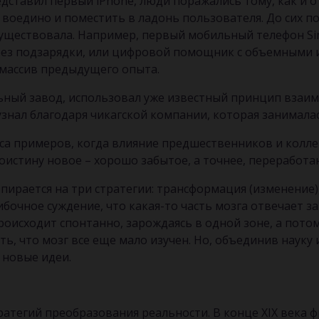
едставил первый iPhone, люди поражались тому, как и о
воедино и поместить в ладонь пользователя. До сих по
 существовала. Например, первый мобильный телефон Si
 без подзарядки, или цифровой помощник с объемными
 массив предыдущего опыта.
ьный завод, использовал уже известный принцип взаи
узнал благодаря чикагской компании, которая занималас
сса примеров, когда влияние предшественников и колл
истину новое – хорошо забытое, а точнее, переработан
ирается на три стратегии: трансформация (изменение),
ибочное суждение, что какая-то часть мозга отвечает з
оисходит спонтанно, зарождаясь в одной зоне, а пото
ь, что мозг все еще мало изучен. Но, объединив науку и
 новые идеи.
ратегий преобразования реальности. В конце XIX века 