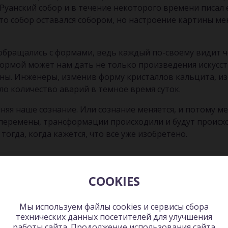
уанский собор и в течение некоторого времени писал ег
что собор оставался собором, но настроение картины ме
обращались с формами, ведь каждый по-своему видит ч
формой может нам дать не только произведения искусс
аны. Инженеры, изменив форму кристаллов кальцита, и
ло количество аварий в темное время суток.
няя наше сознание. Или сознание меняется, и потому ме
: перемены, трансформации происходили и будут происх
огда, когда кажется, что все уже изобретено.
тратегия позволяет брать нечто целое и делить на уд
COOKIES
олучил множество важных открытий, которые мы исполь
гко ломающихся мачт осветительных и радиовышек в аэ
Мы используем файлы cookies и сервисы сбора
технических данных посетителей для улучшения
т самолетам в случае столкновения и легко восстанавли
работы сайта. Продолжение использования сайта