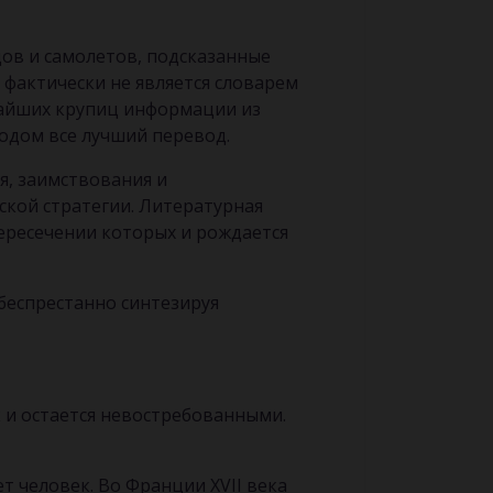
дов и самолетов, подсказанные
 фактически не является словарем
ьчайших крупиц информации из
годом все лучший перевод.
я, заимствования и
ской стратегии. Литературная
 пересечении которых и рождается
беспрестанно синтезируя
к и остается невостребованными.
т человек. Во Франции XVII века