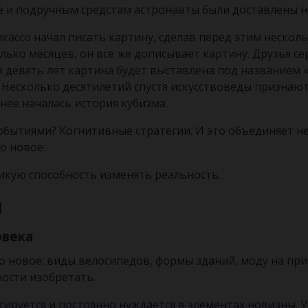
 и подручным средстам астронавты были доставлены на
ассо начал писать картину, сделав перед этим несколь
олько месяцев, он все же дописывает картину. Друзья с
з девять лет картина будет выставлена под названием
 Несколько десятилетий спустя искусствоведы признаю
 нее началась история кубизма.
обытиями? Когнитивные стратегии. И это объединяет н
то новое.
кую способность изменять реальность.
М
овека
о новое: виды велосипедов, формы зданий, моду на прич
ности изобретать.
тируется и постоянно нуждается в элементах новизны. 