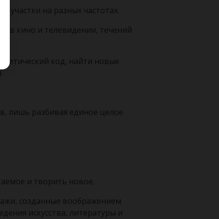
 участки на разных частотах.
жа в кино и телевидении, течений
генетический код, найти новые
.
в, лишь разбивая единое целое
таемое и творить новое.
онажи, созданные воображением
ведения искусства, литературы и