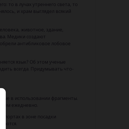
о: то в лучах утреннего света, то
нялось, и храм выглядел всякий
еловека, животное, здание,
тва. Медики создают
зобрели антибликовое лобовое
няется язык? Об этом ученые
одить всегда. Придумывать что-
обные в использовании фрагменты.
зуем ежедневно.
ропортах в зоне посадки
ваются.