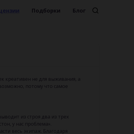
цензии
Подборки
Блог
Премиальная литература
Литературный мейнстрим
Детская литература
Русская литература
Книжные новинки
ек креативен не для выживания, а
евозможно, потому что самое
выводит из строя два из трех
тон, у нас проблема».
сти весь экипаж. Благодаря