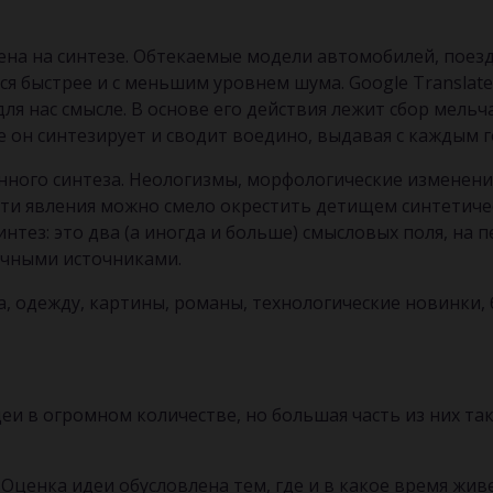
ена на синтезе. Обтекаемые модели автомобилей, поез
я быстрее и с меньшим уровнем шума. Google Translate
ля нас смысле. В основе его действия лежит сбор мел
 он синтезирует и сводит воедино, выдавая с каждым 
нного синтеза. Неологизмы, морфологические изменени
эти явления можно смело окрестить детищем синтетиче
интез: это два (а иногда и больше) смысловых поля, на
ичными источниками.
, одежду, картины, романы, технологические новинки, 
еи в огромном количестве, но большая часть из них та
Оценка идеи обусловлена тем, где и в какое время живе