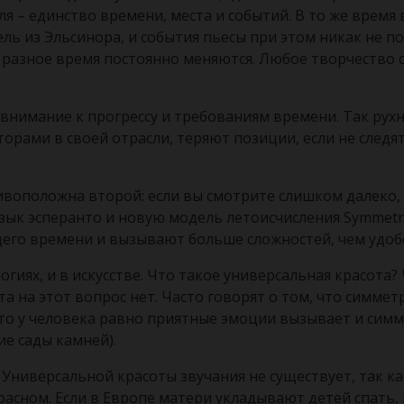
ля – единство времени, места и событий. В то же время
ель из Эльсинора, и события пьесы при этом никак не п
 разное время постоянно меняются. Любое творчество 
внимание к прогрессу и требованиям времени. Так рухну
торами в своей отрасли, теряют позиции, если не след
воположна второй: если вы смотрите слишком далеко, т
 язык эсперанто и новую модель летоисчисления Symmet
его времени и вызывают больше сложностей, чем удоб
огиях, и в искусстве. Что такое универсальная красота
а на этот вопрос нет. Часто говорят о том, что симмет
что у человека равно приятные эмоции вызывает и симм
е сады камней).
. Универсальной красоты звучания не существует, так к
расном. Если в Европе матери укладывают детей спать,