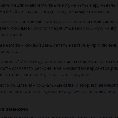
ажется длинным и сложным, но уже через пару недель 
и 50-60 лет назад, сегодня вряд ли кому интересны.
ываться новинками, нам нужна некоторая привычность
ваем любимое кино или перечитываем любимую книгу.
ьной жизни.
мы не можем каждый день лететь навстречу приключени
орчества.
 и коалы? Да потому, что мозг пчелы содержит один ми
ность создавать бесконечное множество вариантов раз
чие от пчел, можем моделировать будущее.
ого мышления – социальные связи и творческая энерги
ателей, объединения художников, научные школы. Творч
же знакомо