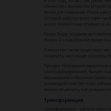
В 2007 году, когда Стив Джобс пр
совместить множество устройств 
почва для появления iPhone уже
который работал всего один час
новое изобретение опирается на
Генри Форд, создавая автомобил
сборке. О конвейерной линии он 
В искусстве также существует ма
создавать настоящие шедевры. Во
Процесс творческого мышления оп
синтез (объединение). Бытует ош
образование нейронных связей пр
взаимодействие. Не стоит забыват
можно объяснить, как рождаются
Трансформация
Трансформация – одна из трех ст