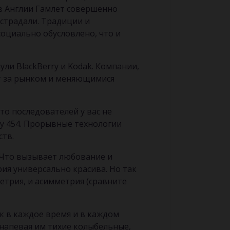
 в Англии Гамлет совершенно
острадали. Традиции и
социально обусловлено, что и
ли BlackBerry и Kodak. Компании,
ят за рынком и меняющимися
о последователей у вас не
ry 454. Прорывные технологии
ств.
? Что вызывает любование и
рия универсально красива. Но так
етрия, и асимметрия (сравните
ак в каждое время и в каждом
 напевая им тихие колыбельные,