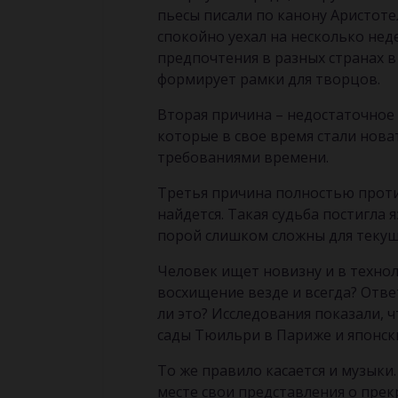
пьесы писали по канону Аристоте
спокойно уехал на несколько нед
предпочтения в разных странах в
формирует рамки для творцов.
Вторая причина – недостаточное 
которые в свое время стали нова
требованиями времени.
Третья причина полностью проти
найдется. Такая судьба постигла
порой слишком сложны для текущ
Человек ищет новизну и в технол
восхищение везде и всегда? Ответ
ли это? Исследования показали, 
сады Тюильри в Париже и японски
То же правило касается и музыки
месте свои представления о прек