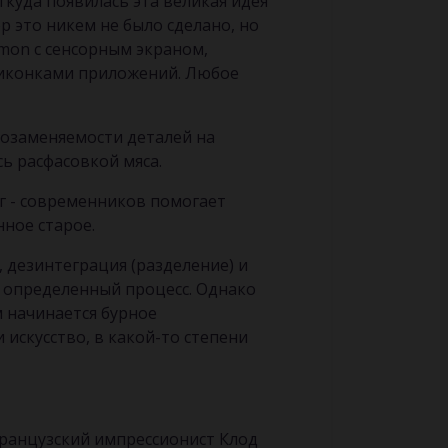
ткуда появилась эта великая идея
р это никем не было сделано, но
mon с сенсорным экраном,
 иконками приложений. Любое
мозаменяемости деталей на
ь расфасовкой мяса.
ег - современников помогает
ное старое.
 дезинтеграция (разделение) и
а определенный процесс. Однако
м начинается бурное
 искусство, в какой-то степени
французский импрессионист Клод