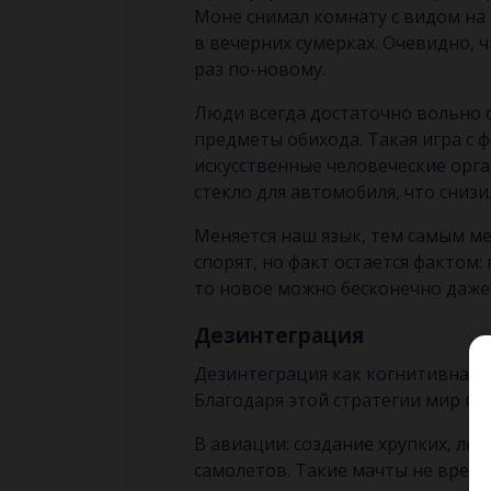
Моне снимал комнату с видом на Р
в вечерних сумерках. Очевидно, 
раз по-новому.
Люди всегда достаточно вольно 
предметы обихода. Такая игра с 
искусственные человеческие орг
стекло для автомобиля, что снизи
Меняется наш язык, тем самым ме
спорят, но факт остается фактом
то новое можно бесконечно даже т
Дезинтеграция
Дезинтеграция как когнитивная с
Благодаря этой стратегии мир п
В авиации: создание хрупких, ле
самолетов. Такие мачты не вредя