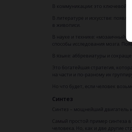
В коммуникации: это ключевой п
В литературе и искусстве: появл
в живописи.
В науке и технике: «мозаичный» 
способы исследования мозга. Поя
В языке: аббревиатуры и сокраще
Это богатейшая стратегия, кото
на части и по-разному их группир
Но что будет, если человек возь
Синтез
Синтез – мощнейший двигатель ин
Самый простой пример синтеза в 
человека. Но, как и две другие с