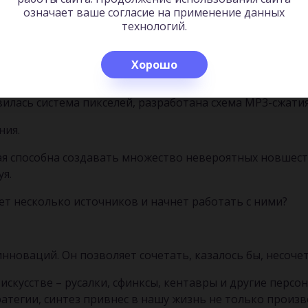
означает ваше согласие на применение данных
ринцип работы сотовой связи. Вышки охватывают разные
технологий.
ение верлибра (свободного стиха), новых приемов монта
Хорошо
метод позволил разбить молекулу инсулина, прочитать 
вилась система пикселей, разработана схема MP3-сжатия
ния.
рая способна создавать множество невероятных новшест
уя.
мет несколько источников и начнет работать с ними?
новаций. Он позволяет сочетать, казалось бы, несоче
искусстве – русалки, сфинксы, кентавры и другие перс
тратегии, синтез привнес в нашу жизнь не только произ