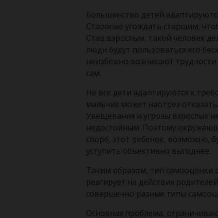
Большинство детей адаптируются.
Старание угождать старшим, чтоб
Став взрослым, такой человек де
люди будут пользоваться его бес
неизбежно возникают трудности с
сам.
Не все дети адаптируются к треб
мальчик может наотрез отказаться
Увещевания и угрозы взрослых не
недостойным. Поэтому окружающи
споре, этот ребенок, возможно, б
уступить объективно выгоднее.
Таким образом, тип самооценки о
реагирует на действия родителей
совершенно разные типы самооц
Основная проблема, ограничиваю