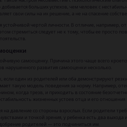
ны. Такой настрой несовместим с психологическим благ
 добивается больших успехов, чем человек с нестабиль
ляет свои силы на их решение, а не на спасение собств
ся устойчивой чертой личности. В отличие, например, о
ом стремиться следует не к тому, чтобы ее просто пов
тоятельств.
мооценки
йчивую самооценку. Причина этого чаще всего кроется
ов нарушенного развития самооценки несколько.
, если один из родителей или оба демонстрируют резк
имает такую модель поведения за норму. Например, от
ном, когда трезв, и приходить в состояние безотчетн
стабильность жизненных устоев отца и его отношения 
 на давление со стороны взрослых. Если родители тре
чувствами и точкой зрения, у ребенка есть два выхода 
одобрение родителей — это подчиниться им.