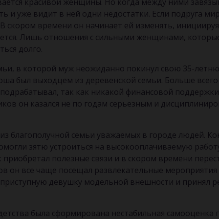
ается красивой женщины. Но когда между ними завяз
ь и уже видит в ней одни недостатки. Если подруга мир
 В скором времени он начинает ей изменять, инициируя
ется. Лишь отношения с сильными женщинами, которые
ться долго.
мьи, в которой муж неожиданно покинул свою 35-летнюю
оша был выходцем из деревенской семьи. Больше всего
й подрабатывал, так как никакой финансовой поддержки 
иков он казался не по годам серьезным и дисциплинир
 из благополучной семьи уважаемых в городе людей. К
помогли зятю устроиться на высокооплачиваемую работ
к приобретал полезные связи и в скором времени пере
ов он все чаще посещал развлекательные мероприятия 
еприступную девушку модельной внешности и принял ре
с детства была сформирована нестабильная самооценка п