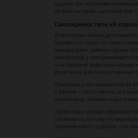
других». Его искренняя привязанн
не было ни денег, ни связей. Как 
Самооценка типа «Я хорош
В некоторых семьях дети недопо
беззаботно играет со сверстникам
изредка дают ребенку скупые по
или сестрой, у него развивается
и не приносят взрослым лишних х
родителей, а не на собственные 
Проблемы у них начинаются во вз
5 баллов — это отлично», а 2 бал
ориентиров, человек ищет и наход
Такие люди нередко обращаются 
отказывать, потому что недоволь
проявляя заботу о других, они о