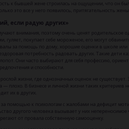
ость к бывшей жене строилась на ощущении, что он был 
только это все у него появилось, притягательность жены
ий, если радую других»
лучают внимания, поэтому очень ценят родительское од
и, гуляет, покупает себе мороженое, его могут обвинит
хвалы за помощь по дому, хорошие оценки в школе ил
 нездоровая потребность радовать других. Такие дети 
лопот. Они часто выбирают для себя профессию, ориен
предпочтения и способности.
рослой жизни, где однозначных оценок не существует. 
ла — плохо. В бизнесе и личной жизни таких критериев 
ит их в других.
за помощью к психологам с жалобами на дефицит мот
ство другого человека вызывает у них непереносимое 
берегают от провала собственную самооценку.