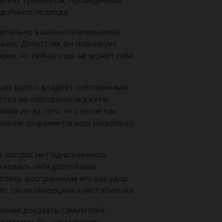
еских тренингов, проведенных
добного подхода.
осительно высокооплачиваемая
ник. Допустим, он планирует
ки, но сейчас еще не может себе
ших высот: владеет собственным
етел на собственном джете,
ние из-за того, что он не так
тояние сохраняется еще несколько
от вопрос нет однозначного
ствовать себя достойным
спеху, воспринимая его как удар
: такая самооценка нестабильна.
ение доказать самим себе