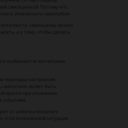
ополучием. По-настоящему
ной самооценкой. Потому что,
енного уязвленного самолюбия.
т интеллекта, самооценку можно
ысить, а к тому, чтобы сделать
 в особенностях воспитания
ие перепады настроения,
ец-алкоголик может быть
ой ярости при опьянении.
к событиям.
буют от ребенка внешнего
из этой болезненной ситуации.