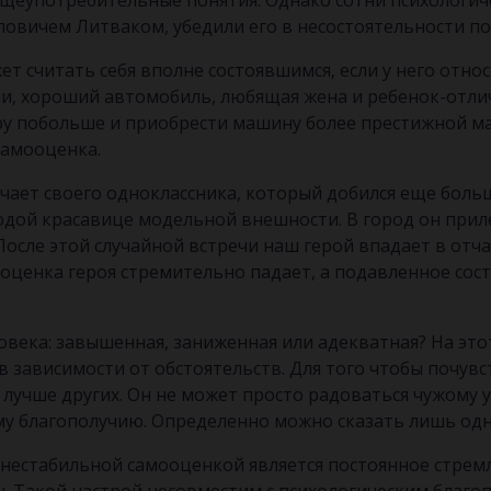
бщеупотребительные понятия. Однако сотни психологич
овичем Литваком, убедили его в несостоятельности по
т считать себя вполне состоявшимся, если у него отн
и, хороший автомобиль, любящая жена и ребенок-отлич
ру побольше и приобрести машину более престижной мар
самооценка.
чает своего одноклассника, который добился еще боль
одой красавице модельной внешности. В город он прил
осле этой случайной встречи наш герой впадает в отчая
мооценка героя стремительно падает, а подавленное сос
ловека: завышенная, заниженная или адекватная? На эт
 в зависимости от обстоятельств. Для того чтобы почув
лучше других. Он не может просто радоваться чужому у
му благополучию. Определенно можно сказать лишь одно
нестабильной самооценкой является постоянное стремл