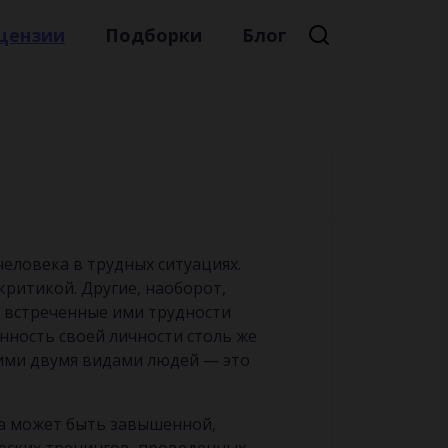
цензии
Подборки
Блог
Премиальная литература
Литературный мейнстрим
Детская литература
Русская литература
Книжные новинки
еловека в трудных ситуациях.
критикой. Другие, наоборот,
т встреченные ими трудности
нность своей личности столь же
тими двумя видами людей — это
ка может быть завышенной,