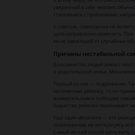
и всему миру, на что они способ
уверенный в себе человек обычно
сталкиваясь с проблемами, направ
К счастью, самооценка не являет
целенаправленно изменить. При эт
ее не зависящей от случайных обс
Причины нестабильной са
Большинство людей имеют неусто
в родительской семье. Механизм
Первый из них — подражание. Так
непонятные ребенку, то он прин
внимательным и любящим семьяни
Вырастая, ребенок перенимает не
Еще один механизм — это реакция
повиновения, не интересуясь его 
Самый легкий способ заслужить 