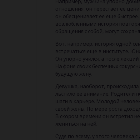
Например, мужчина упорно добив
отношения, он перестает ее ценит
он обесценивает ее еще быстрее.
возлюбленными история повторя
обращения с собой, могут сохраня
Вот, например, история одной се
встречаться еще в институте. Юн
Он упорно учился, а после лекци
На фоне своих беспечных сокурсн
будущую жену.
Девушка, наоборот, происходила
льстило ее внимание. Родители 
шаги в карьере. Молодой челове
своей жены. По мере роста доход
В скором времени он встретил н
жениться на ней.
Судя по всему, у этого человека 