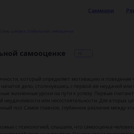
Саммари
Ре
Семь шагов к стабильной самооценке
льной самооценке
16
ичности, который определяет мотивацию и поведение ч
начатое дело, столкнувшись с первой же неудачей или 
ые жизненные уроки на пути к успеху. Первые считаю
 неудачливости или несостоятельности. Для вторых це
енный пол. Самое главное, глубинное различие между э
комых с психологией, слышали, что самооценка челове