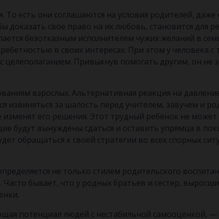
 То есть они соглашаются на условия родителей, даже е
ы доказать свое право на их любовь, становится для 
лается безотказным исполнителем чужих желаний в семь
хребетностью в своих интересах. При этом у человека 
 целеполаганием. Привыкнув помогать другим, он не з
ованиям взрослых. Альтернативная реакция на давлени
 извиняться за шалость перед учителем, завучем и роди
 изменят его решения. Этот трудный ребенок не может д
е будут вынуждены сдаться и оставить упрямца в пок
удет обращаться к своей стратегии во всех спорных ситу
пределяется не только стилем родительского воспитани
. Часто бывает, что у родных братьев и сестер, выросш
енки.
щая потенциал людей с нестабильной самооценкой, — 