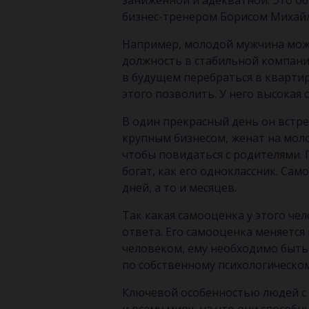
заниженной и адекватной. Это о
бизнес-тренером Борисом Михайл
Например, молодой мужчина може
должность в стабильной компани
в будущем перебраться в кварти
этого позволить. У него высокая 
В один прекрасный день он встре
крупным бизнесом, женат на мол
чтобы повидаться с родителями. П
богат, как его одноклассник. Са
дней, а то и месяцев.
Так какая самооценка у этого че
ответа. Его самооценка меняется
человеком, ему необходимо быть 
по собственному психологическо
Ключевой особенностью людей с 