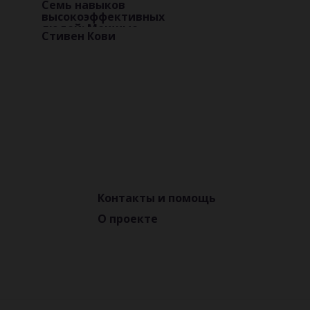
Семь навыков
высокоэффективных
людей: Мощные
Стивен Кови
инструменты
развития личности
Контакты и помощь
О проекте