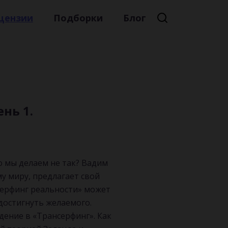
цензии
Подборки
Блог
Премиальная литература
Литературный мейнстрим
Детская литература
Русская литература
нь 1.
Книжные новинки
о мы делаем не так? Вадим
у миру, предлагает свой
серфинг реальности» может
 достигнуть желаемого.
дение в «Трансерфинг». Как