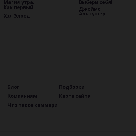
Магия утра.
Выбери себя!
Как первый
Джеймс
час дня
Альтушер
Хэл Элрод
определяет
ваш успех
Блог
Подборки
Компаниям
Карта сайта
Что такое саммари