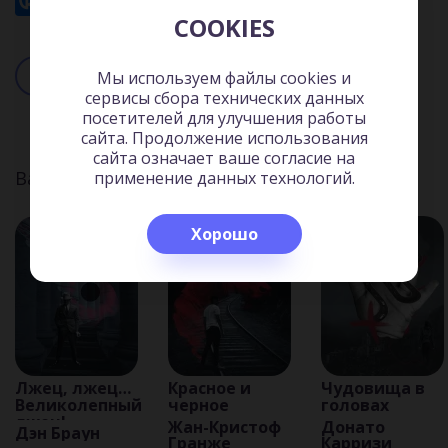
COOKIES
Читать
Слушать
Мы используем файлы cookies и
сервисы сбора технических данных
посетителей для улучшения работы
сайта. Продолжение использования
сайта означает ваше согласие на
Вас может заинтересовать:
применение данных технологий.
Хорошо
Лжец, лжец…
Красное и
Чудовища в
Великолепный
черное
головах
лжец!
Жан-Кристоф
Донато
Дэн Браун
Гранже
Карризи