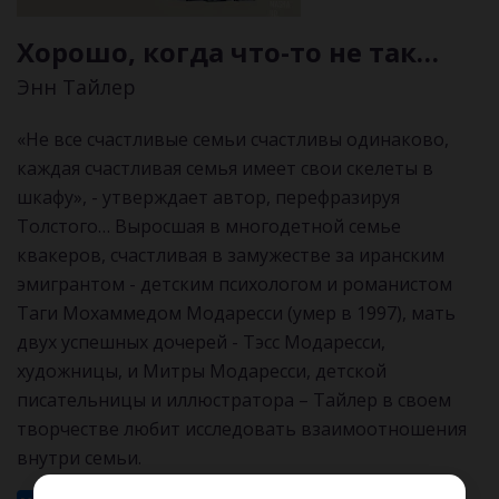
Хорошо, когда что-то не так…
Энн Тайлер
«Не все счастливые семьи счастливы одинаково,
каждая счастливая семья имеет свои скелеты в
шкафу», - утверждает автор, перефразируя
Толстого… Выросшая в многодетной семье
квакеров, счастливая в замужестве за иранским
эмигрантом - детским психологом и романистом
Таги Мохаммедом Модаресси (умер в 1997), мать
двух успешных дочерей - Тэсс Модаресси,
художницы, и Митры Модаресси, детской
писательницы и иллюстратора – Тайлер в своем
творчестве любит исследовать взаимоотношения
внутри семьи.