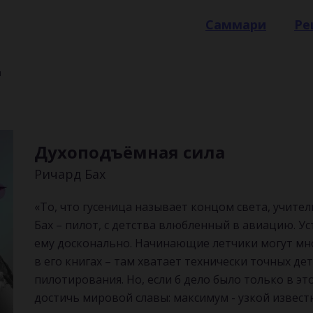
Саммари
Ре
м
Духоподъёмная сила
Ричард Бах
«То, что гусеница называет концом света, учител
Бах – пилот, с детства влюбленный в авиацию. У
ему досконально. Начинающие летчики могут мн
в его книгах – там хватает технически точных де
пилотирования. Но, если б дело было только в эт
достичь мировой славы: максимум - узкой извес