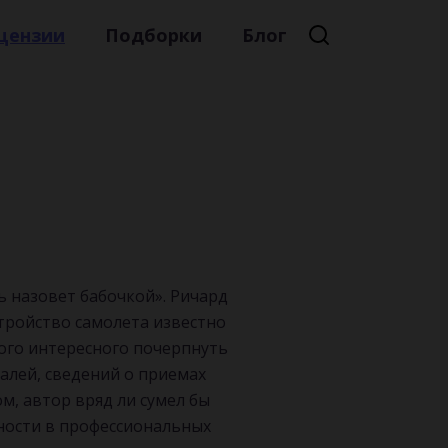
цензии
Подборки
Блог
Премиальная литература
Литературный мейнстрим
Детская литература
Русская литература
Книжные новинки
ь назовет бабочкой». Ричард
стройство самолета известно
ого интересного почерпнуть
талей, сведений о приемах
ом, автор вряд ли сумел бы
тности в профессиональных