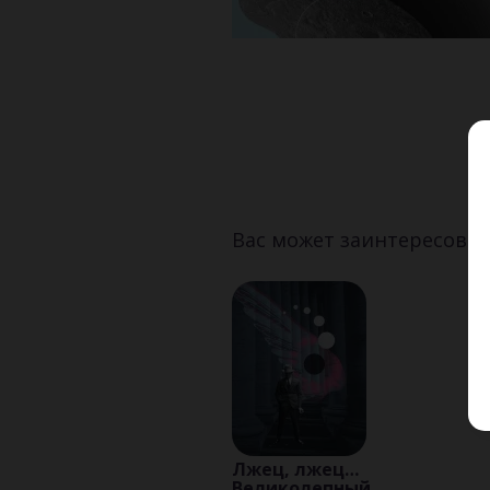
Вас может заинтересоват
Лжец, лжец…
Великолепный