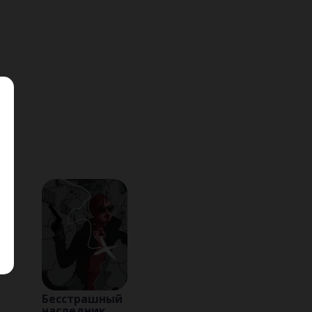
Бесстрашный
наследник