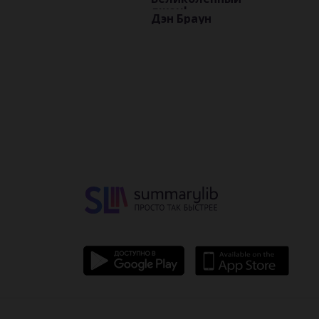
лжец!
Дэн Браун