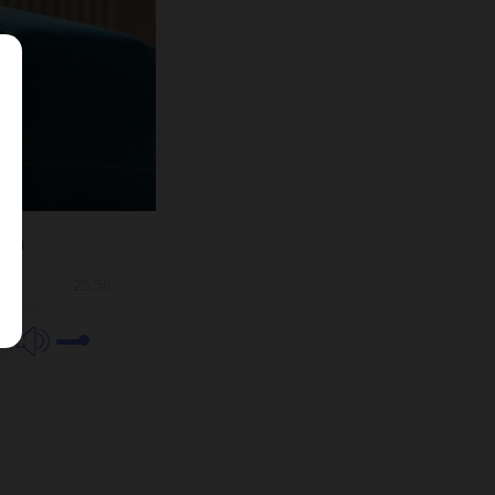
нии
25:50