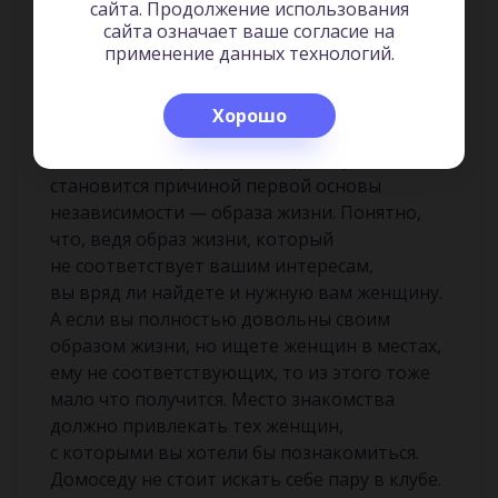
если вы будете с ней честны? Важный
сайта. Продолжение использования
сайта означает ваше согласие на
принцип демографии гласит: подобное
применение данных технологий.
притягивает подобное. Женщины
восприимчивы к мужчинам со схожими
интересами.
Хорошо
Именно демографический фактор
становится причиной первой основы
независимости — образа жизни. Понятно,
что, ведя образ жизни, который
не соответствует вашим интересам,
вы вряд ли найдете и нужную вам женщину.
А если вы полностью довольны своим
образом жизни, но ищете женщин в местах,
ему не соответствующих, то из этого тоже
мало что получится. Место знакомства
должно привлекать тех женщин,
с которыми вы хотели бы познакомиться.
Домоседу не стоит искать себе пару в клубе.