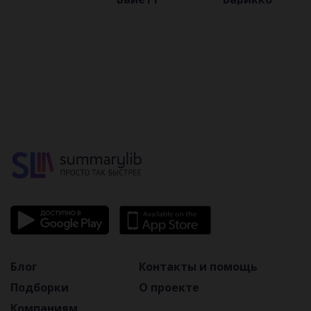
смыслы,
приемов
литературы
автобиографическая
основа
Блог
Контакты и помощь
Подборки
О проекте
Компаниям