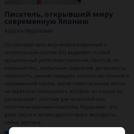
Писатель, открывший миру
современную Японию
Харуки Мураками
Он завоевал весь мир непревзойденным и
интригующим слогом. Его выделяют особый
музыкальный ритм повествования, простой, но
изящный слог, необычные сравнения, детальность,
образность, умение передать нюансы настроений и
переживаний героев, магия повествования. Автор
не берётся истолковывать истории, он только их
рассказывает, поэтому для читателей они
наполнены разными смыслами. Мураками – это
джаз, звуки и запахи другого мира, молодость,
тайна, эротика.