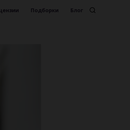
цензии
Подборки
Блог
Премиальная литература
Литературный мейнстрим
Детская литература
Русская литература
Книжные новинки