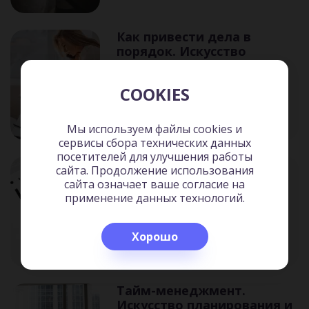
Как привести дела в
порядок. Искусство
продуктивности без
стресса
COOKIES
Дэвид Аллен
Мы используем файлы cookies и
сервисы сбора технических данных
посетителей для улучшения работы
Тайм-драйв: Как успевать
сайта. Продолжение использования
жить и работать
сайта означает ваше согласие на
Глеб Архангельский
применение данных технологий.
Хорошо
Тайм-менеджмент.
Искусство планирования и