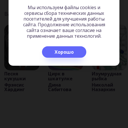
Мы используем файлы cookies и
сервисы сбора технических данных
Вас может заинтересовать:
посетителей для улучшения работы
сайта. Продолжение использования
сайта означает ваше согласие на
применение данных технологий.
Хорошо
Песня
Цирк в
Изумрудная
кукушки
шкатулке
рыбка
Фрэнсис
Дина
Николай
Хардинг
Сабитова
Назаркин