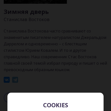
Зимняя дверь
Станислав Востоков
Станислава Востокова часто сравнивают со
знаменитым писателем-натуралистом Джеральдом
Даррелом и одновременно – с блестящим
стилистом Юрием Ковалем. И то и другое
справедливо. Наш современник Стас Востоков
главной своей темой избрал природу и пишет о ней
превосходным образным языком.
Читать
Слушать
COOKIES