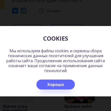
услышите в свой адрес слово «нет».
16 мин.
Читать
Слушать
COOKIES
Мы используем файлы cookies и сервисы сбора
ь:
технических данных посетителей для улучшения
работы сайта. Продолжение использования сайта
означает ваше согласие на применение данных
технологий.
Хорошо
Магия утра.
Выбери себя!
Как первый