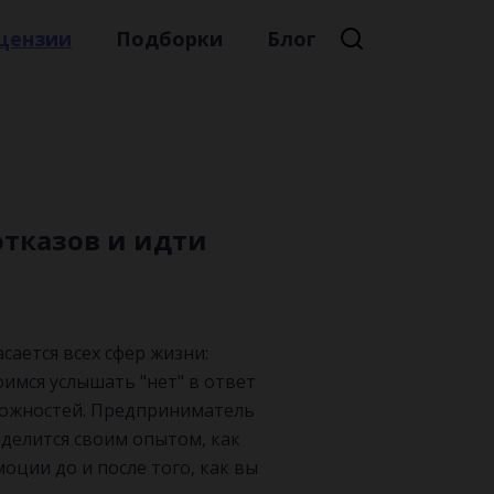
цензии
Подборки
Блог
Премиальная литература
Литературный мейнстрим
Детская литература
Русская литература
 отказов и идти
Книжные новинки
сается всех сфер жизни:
оимся услышать "нет" в ответ
зможностей. Предприниматель
 делится своим опытом, как
оции до и после того, как вы