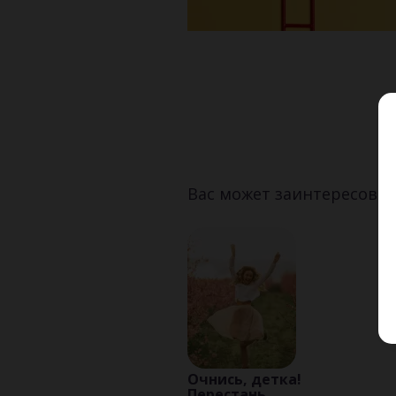
Вас может заинтересоват
Очнись, детка!
Перестань