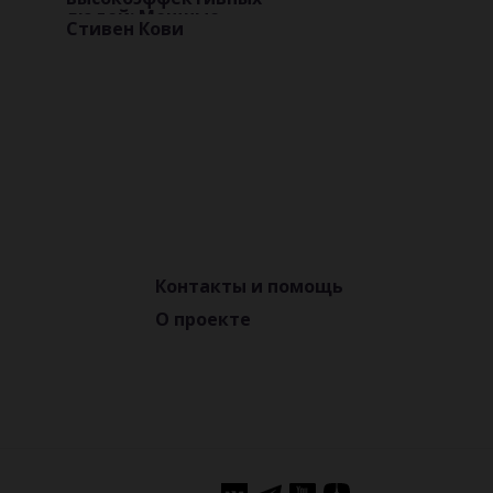
людей: Мощные
Стивен Кови
инструменты
развития личности
Контакты и помощь
О проекте