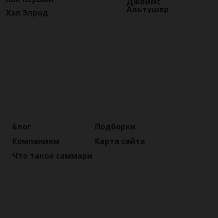
Джеймс
час дня
Альтушер
Хэл Элрод
определяет
ваш успех
Блог
Подборки
Компаниям
Карта сайта
Что такое саммари