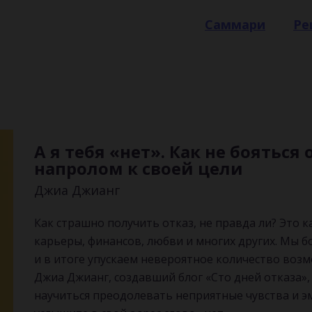
Саммари
Ре
А я тебя «нет». Как не бояться
напролом к своей цели
Джиа Джианг
Как страшно получить отказ, не правда ли? Это ка
карьеры, финансов, любви и многих других. Мы б
и в итоге упускаем невероятное количество во
Джиа Джианг, создавший блог «Сто дней отказа»,
научиться преодолевать неприятные чувства и эм