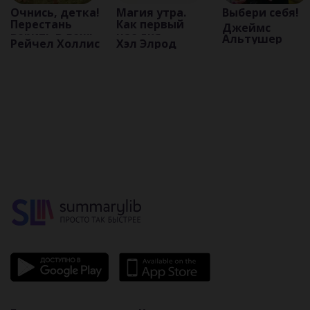
Очнись, детка!
Магия утра.
Выбери себя!
Перестань
Как первый
Джеймс
верить в ложь
час дня
Альтушер
Рейчел Холлис
Хэл Элрод
о том, кто ты
определяет
есть, чтобы
ваш успех
стать той, кем
тебе
предназначено