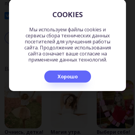
проблем.
COOKIES
29 мин.
Мы используем файлы cookies и
сервисы сбора технических данных
Читать
Слушать
посетителей для улучшения работы
сайта. Продолжение использования
сайта означает ваше согласие на
применение данных технологий.
Вас может заинтересовать:
Хорошо
Очнись, детка!
Магия утра.
Выбери себя!