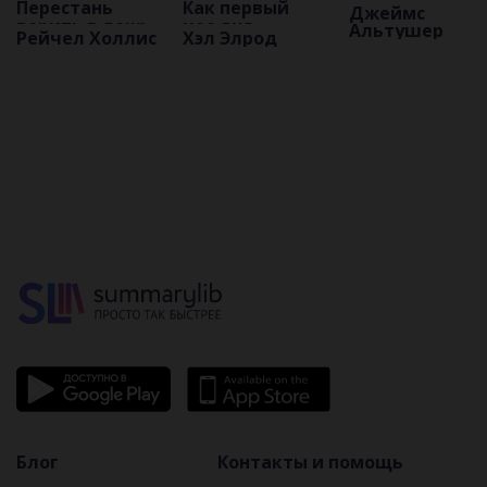
Перестань
Как первый
Джеймс
верить в ложь
час дня
Альтушер
Рейчел Холлис
Хэл Элрод
о том, кто ты
определяет
есть, чтобы
ваш успех
стать той, кем
тебе
предназначено
Блог
Контакты и помощь