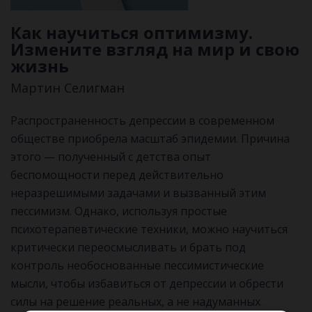
Как научиться оптимизму.
Измените взгляд на мир и свою
жизнь
Мартин Селигман
Распространенность депрессии в современном
обществе приобрела масштаб эпидемии. Причина
этого — полученный с детства опыт
беспомощности перед действительно
неразрешимыми задачами и вызванный этим
пессимизм. Однако, используя простые
психотерапевтические техники, можно научиться
критически переосмысливать и брать под
контроль необоснованные пессимистические
мысли, чтобы избавиться от депрессии и обрести
силы на решение реальных, а не надуманных