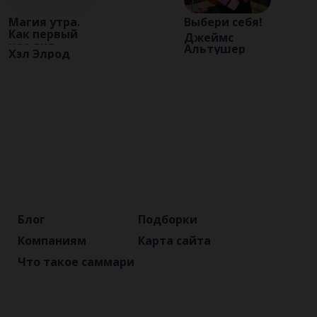
Магия утра.
Выбери себя!
Как первый
Джеймс
час дня
Альтушер
Хэл Элрод
определяет
ваш успех
Блог
Подборки
Компаниям
Карта сайта
Что такое саммари