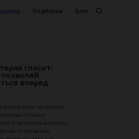
цензии
Подборки
Блог
Премиальная литература
Литературный мейнстрим
Детская литература
Русская литература
торая гласит:
е позволяй
Книжные новинки
ться вперед
8 языков мира, на сервисе
ительных отзывов,
ров. Если хочешь изменить
кретам, которые она