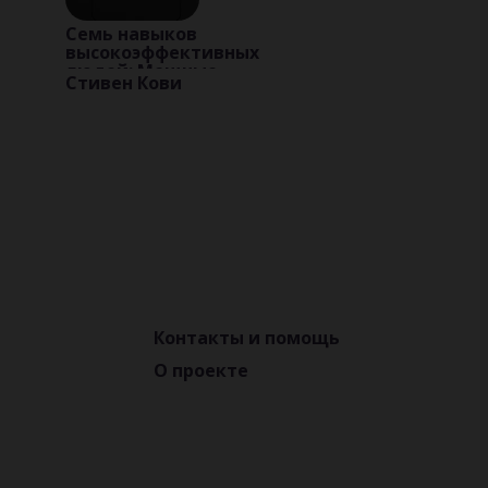
Семь навыков
высокоэффективных
людей: Мощные
Стивен Кови
инструменты
развития личности
Контакты и помощь
О проекте