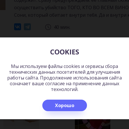
содержит. Сразу предупреждаем: ее главный сюже
осуществить убийство ТОГО, КТО ВО ВСЕМ ВИНО
Сони, который обитает внутри тебя. Да и внутри 
40 мин.
Читать
Слушать
COOKIES
Мы используем файлы cookies и сервисы сбора
технических данных посетителей для улучшения
ь:
работы сайта. Продолжение использования сайта
означает ваше согласие на применение данных
технологий.
Хорошо