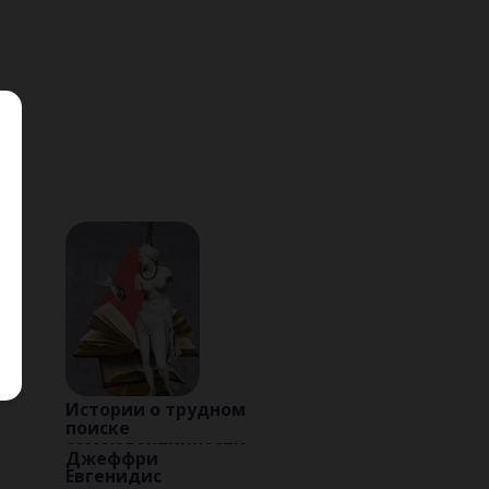
Истории о трудном
поиске
самоидентичности
Джеффри
Евгенидис