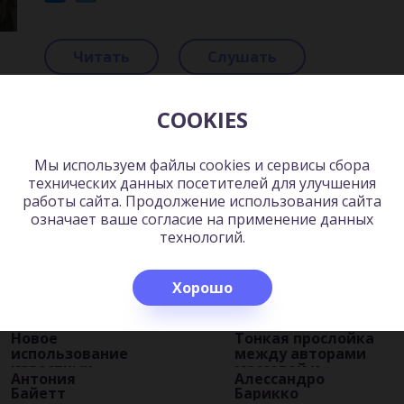
Читать
Слушать
COOKIES
ь:
Мы используем файлы cookies и сервисы сбора
технических данных посетителей для улучшения
работы сайта. Продолжение использования сайта
означает ваше согласие на применение данных
технологий.
Хорошо
Новое
Тонкая прослойка
использование
между авторами
известных
массовой и
Антония
Алессандро
писательских
интеллектуальной
Байетт
Барикко
приемов
литературы