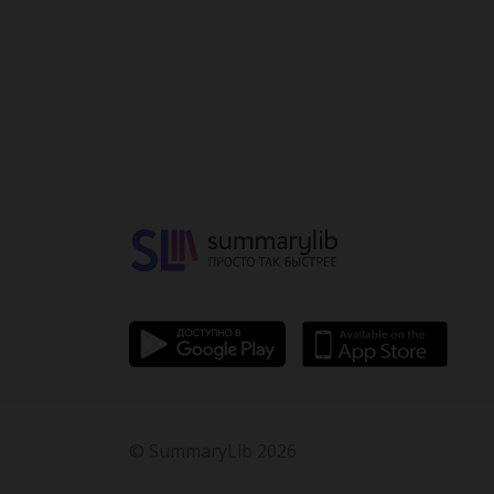
автобиографическая
основа
© SummaryLib 2026