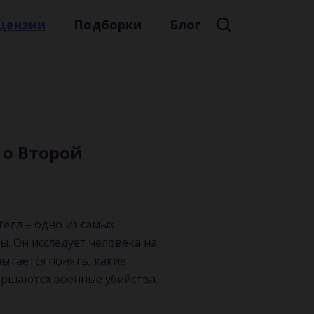
цензии
Подборки
Блог
Премиальная литература
Литературный мейнстрим
Детская литература
Русская литература
 о Второй
Книжные новинки
елл – одно из самых
. Он исследует человека на
пытается понять, какие
ершаются военные убийства.