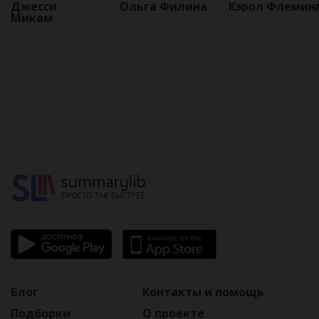
Джесси
Ольга Филина
Кэрол Флемин
правила
самопиара
приятным
Микам
ведения
собеседником,
личных
общаясь
финансов,
уверенно и
или Денег
непринужденн
больше, чем
вам кажется
Блог
Контакты и помощь
Подборки
О проекте