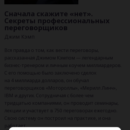
Сначала скажите «нет».
Секреты профессиональных
переговорщиков
Джим Кэмп
Вся правда о том, как вести переговоры,
рассказанная Джимом Кэмпом — легендарным
бизнес-тренером и личным коучем миллиардеров.
С его помощью было заключено сделок
на 4 миллиарда долларов, он обучал
переговорщиков «Мотороллы», «Мерилл Линч»,
IBM и других. Сотрудничая с более чем
тридцатью компаниями, он проводит семинары,
лекции и участвует в 750 переговорах ежегодно.
Свою систему он построил на практике, и она
работает.