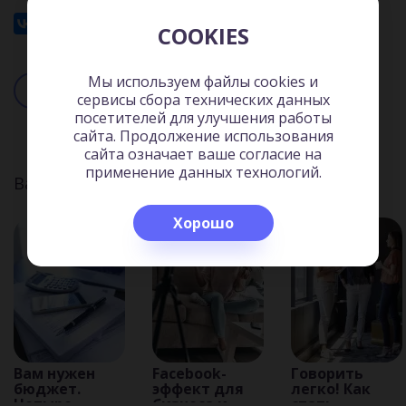
43 мин.
COOKIES
Мы используем файлы cookies и
Читать
Слушать
сервисы сбора технических данных
посетителей для улучшения работы
сайта. Продолжение использования
сайта означает ваше согласие на
применение данных технологий.
Вас может заинтересовать:
Хорошо
Вам нужен
Facebook-
Говорить
бюджет.
эффект для
легко! Как
Четыре
бизнеса и
стать