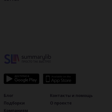
вокруг вас
жизни
лидера
современного
делового
человека
Блог
Контакты и помощь
Подборки
О проекте
Компаниям