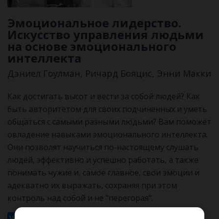
Эмоциональное лидерство.
Искусство управления людьми
на основе эмоционального
интеллекта
Дэниел Гоулман, Ричард Бояцис, Энни Макки
Как достигать высот и вести за собой людей? Как
быть авторитетом для своих подчиненных и уметь
общаться с самыми разными людьми? Вам поможет
овладение навыками эмоционального интеллекта.
Они позволят научиться по-настоящему слушать
людей, эффективно и успешно работать, а также
понимать чужие и, самое главное, свои эмоции и
адекватно их выражать, сохраняя при этом
контроль над собой и не "перегорая".
26 мин.