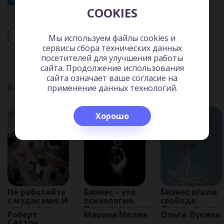
COOKIES
Читать
Слушать
Мы используем файлы cookies и
сервисы сбора технических данных
посетителей для улучшения работы
сайта. Продолжение использования
сайта означает ваше согласие на
Вас может заинтересовать:
применение данных технологий.
Хорошо
Не работайте
Бизнес – это
Бизнес и/или
с мудаками: И
психология.
свобода.
что делать,
Психологические
Десять тысяч
Роберт
Марина Мелия
Ольга Лукина
если они
координаты
заповедей
Саттон