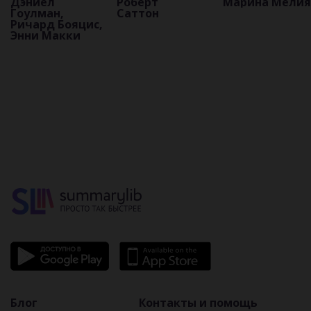
Дэниел
Роберт
Марина Мелия
управления
если они
координаты
Гоулман,
Саттон
людьми на
вокруг вас
жизни
Ричард Бояцис,
основе
современного
Энни Макки
эмоционального
делового
интеллекта
человека
Блог
Контакты и помощь