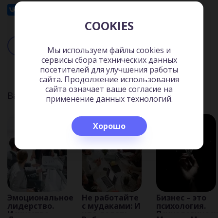
23 мин.
COOKIES
Читать
Слушать
Мы используем файлы cookies и
сервисы сбора технических данных
посетителей для улучшения работы
сайта. Продолжение использования
сайта означает ваше согласие на
Вас может заинтересовать:
применение данных технологий.
Хорошо
Эмоциональное
Не работайте
Бизнес – это
лидерство.
с мудаками: И
психология.
Искусство
что делать,
Психологичес