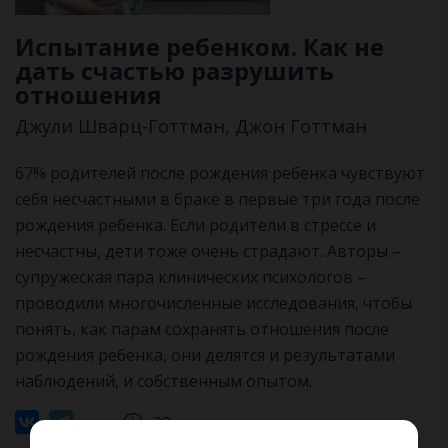
Испытание ребенком. Как не
дать счастью разрушить
отношения
Джули Шварц-Готтман, Джон Готтман
67% родителей после рождения ребенка чувствуют
себя несчастными в браке в первые три года после
рождения ребенка. Если родители в стрессе и
несчастны, дети тоже очень страдают. Авторы –
супружеская пара клинических психологов –
проводили многочисленные исследования, чтобы
понять, как парам сохранять отношения после
рождения ребенка, они делятся и результатами
наблюдений, и собственным опытом.
23 мин.