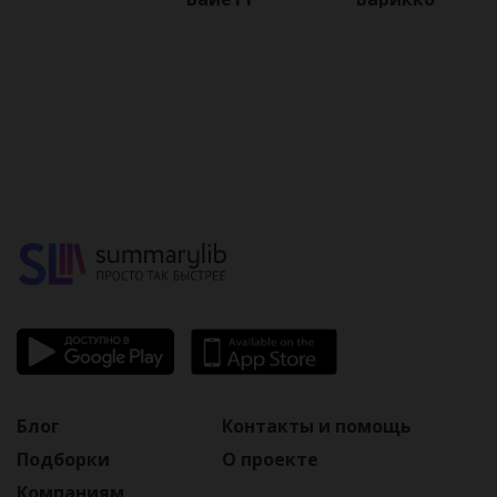
смыслы,
приемов
литературы
автобиографическая
основа
Блог
Контакты и помощь
Подборки
О проекте
Компаниям