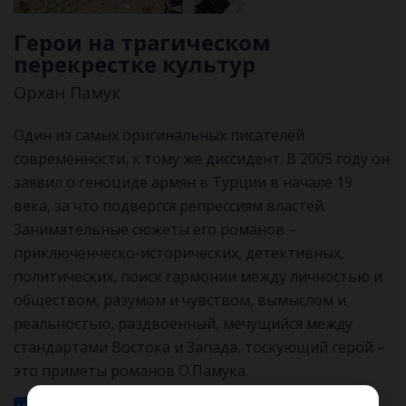
Герои на трагическом
перекрестке культур
Орхан Памук
Один из самых оригинальных писателей
современности, к тому же диссидент. В 2005 году он
заявил о геноциде армян в Турции в начале 19
века, за что подвергся репрессиям властей.
Занимательные сюжеты его романов –
приключенческо-исторических, детективных,
политических, поиск гармонии между личностью и
обществом, разумом и чувством, вымыслом и
реальностью, раздвоенный, мечущийся между
стандартами Востока и Запада, тоскующий герой –
это приметы романов О.Памука.