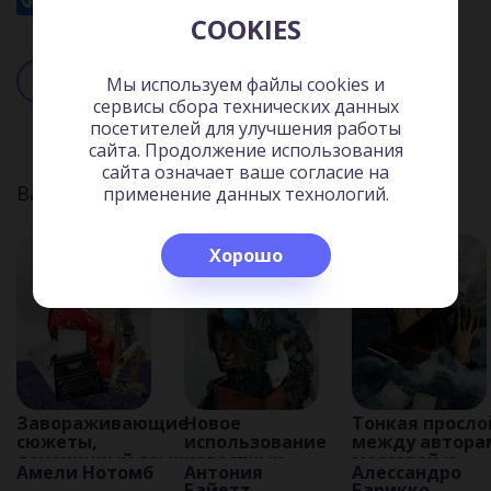
COOKIES
Читать
Слушать
Мы используем файлы cookies и
сервисы сбора технических данных
посетителей для улучшения работы
сайта. Продолжение использования
сайта означает ваше согласие на
Вас может заинтересовать:
применение данных технологий.
Хорошо
Завораживающие
Новое
Тонкая просло
сюжеты,
использование
между автора
лаконичный язык,
известных
массовой и
Амели Нотомб
Антония
Алессандро
обескураживающие
писательских
интеллектуал
Байетт
Барикко