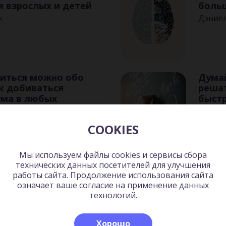
я взрослых и детей
больш
к
Дэние
иться можно обо
Думай
ак добиваться
реша
ма в любых
быстр
орах
Барбар
ннеди
COOKIES
Мы используем файлы cookies и сервисы сбора
технических данных посетителей для улучшения
плению готов!
Никог
работы сайта. Продолжение использования сайта
тационный
и дру
означает ваше согласие на применение данных
ктор
нетво
технологий.
Гандапас
Кейт Ф
Хорошо