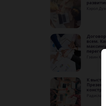
развити
Кэрол Дуэ
Договор
всем. К
максиму
перегов
Гэвин Ке
К высту
Презен
констру
Радислав 