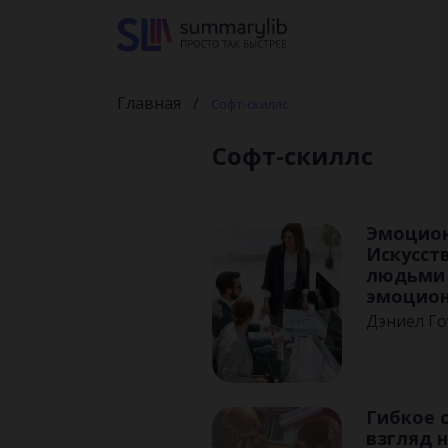
Главная
Софт-скиллс
Софт-скиллс
Эмоцион
Искусст
людьми 
эмоцион
Дэниел Го
Энни Мак
Гибкое 
взгляд 