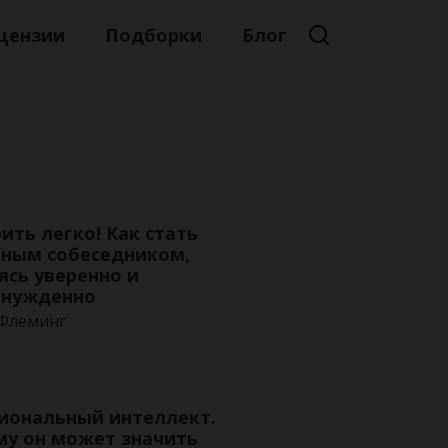
цензии
Подборки
Блог
Премиальная литература
Литературный мейнстрим
Детская литература
Русская литература
ить легко! Как стать
Книжные новинки
тным собеседником,
сь уверенно и
инужденно
 Флеминг
иональный интеллект.
у он может значить