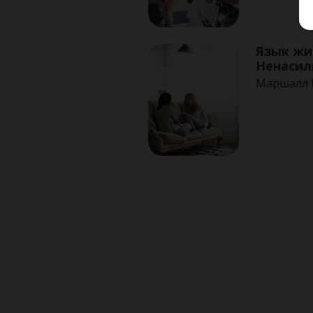
Язык жи
Ненасил
Маршалл 