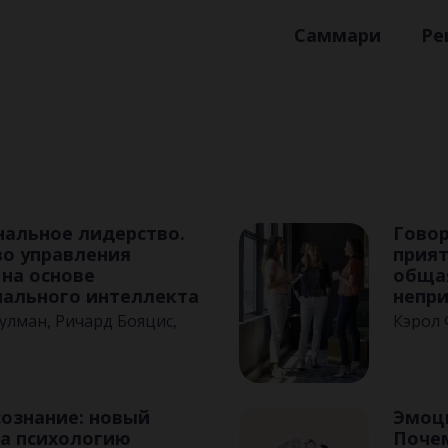
Саммари
Ре
альное лидерство.
Говор
во управления
прия
на основе
общая
ального интеллекта
непр
улман, Ричард Бояцис,
Кэрол
ки
сознание: новый
Эмоц
на психологию
Почем