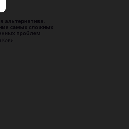
я альтернатива.
ние самых сложных
енных проблем
н Кови