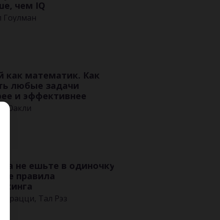
е, чем IQ
л Гоулман
 как математик. Как
ть любые задачи
ее и эффективнее
а Оакли
да не ешьте в одиночку
гие правила
ркинга
еррацци, Тал Рэз