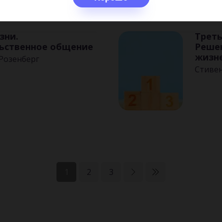
зни.
Треть
ьственное общение
Реше
жизн
Розенберг
Стиве
1
2
3